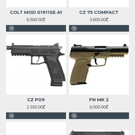
COLT MOD 01911SE A1
CZ 75 COMPACT
6,500.00₾
3,600.00₾
CZ P09
FN MK 2
2,550.00₾
6,000.00₾