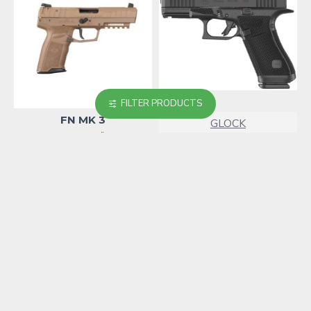
FILTER PRODUCTS
FN MK 3
GLOCK
5,800.00₾
GLOCK 45 GEN 6
2,950.00₾