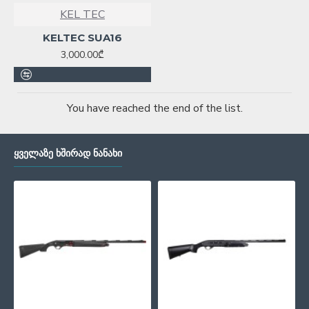
KEL TEC
KELTEC SUA16
3,000.00₾
You have reached the end of the list.
ᲧᲕᲔᲚᲐᲖᲔ ᲮᲨᲘᲠᲐᲓ ᲜᲐᲜᲐᲮᲘ