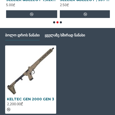
5.00₾
2.50₾
3
ᲑᲝᲚᲝ ᲓᲠᲝᲡ ᲜᲐᲜᲐᲮᲘ
ᲧᲕᲔᲚᲐᲖᲔ ᲮᲨᲘᲠᲐᲓ ᲜᲐᲜᲐᲮᲘ
KELTEC GEN 2000 GEN 3
2,200.00₾