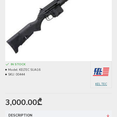
IN STOCK
Model:
KELTEC SUA16
SKU:
00444
KEL TEC
3,000.00₾
DESCRIPTION