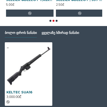
5.00₾
2.50₾
3
ᲑᲝᲚᲝ ᲓᲠᲝᲡ ᲜᲐᲜᲐᲮᲘ
ᲧᲕᲔᲚᲐᲖᲔ ᲮᲨᲘᲠᲐᲓ ᲜᲐᲜᲐᲮᲘ
KELTEC SUA16
3,000.00₾