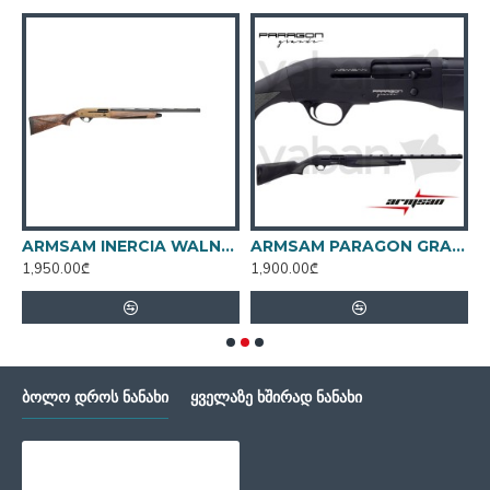
მწარმოებელი:თურქეთი
ჩოკი: 3
ARMSAM INERCIA WALNUT
ARMSAM PARAGON GRANDE
1,950.00₾
1,900.00₾
1
ᲑᲝᲚᲝ ᲓᲠᲝᲡ ᲜᲐᲜᲐᲮᲘ
ᲧᲕᲔᲚᲐᲖᲔ ᲮᲨᲘᲠᲐᲓ ᲜᲐᲜᲐᲮᲘ