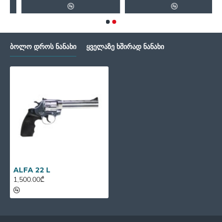
ᲑᲝᲚᲝ ᲓᲠᲝᲡ ᲜᲐᲜᲐᲮᲘ
ᲧᲕᲔᲚᲐᲖᲔ ᲮᲨᲘᲠᲐᲓ ᲜᲐᲜᲐᲮᲘ
ALFA 22 L
1,500.00₾