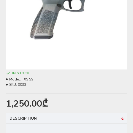
IN STOCK
Model:
FXS S9
SKU:
0033
1,250.00₾
DESCRIPTION