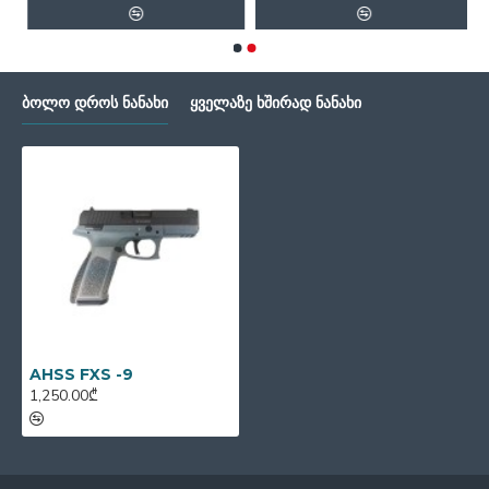
ᲑᲝᲚᲝ ᲓᲠᲝᲡ ᲜᲐᲜᲐᲮᲘ
ᲧᲕᲔᲚᲐᲖᲔ ᲮᲨᲘᲠᲐᲓ ᲜᲐᲜᲐᲮᲘ
AHSS FXS -9
1,250.00₾