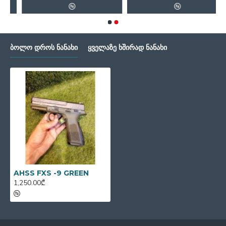
ᲑᲝᲚᲝ ᲓᲠᲝᲡ ᲜᲐᲜᲐᲮᲘ
ᲧᲕᲔᲚᲐᲖᲔ ᲮᲨᲘᲠᲐᲓ ᲜᲐᲜᲐᲮᲘ
AHSS FXS -9 GREEN
1,250.00₾