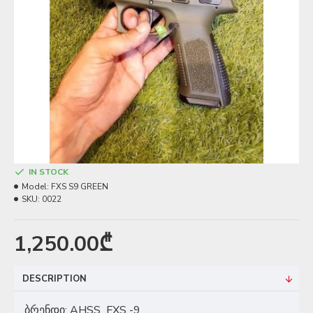
IN STOCK
Model:
FXS S9 GREEN
SKU:
0022
1,250.00₾
DESCRIPTION
ბრენდი: AHSS FXS -9